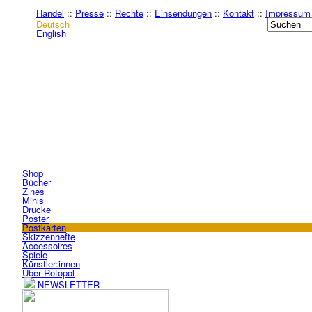
Handel
::
Presse
::
Rechte
::
Einsendungen
::
Kontakt
::
Impressum
Deutsch
English
Shop
Bücher
Zines
Minis
Drucke
Poster
Postkarten
Skizzenhefte
Accessoires
Spiele
Künstler:innen
Über Rotopol
NEWSLETTER