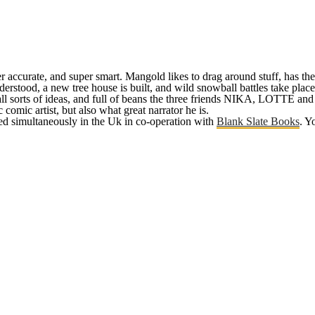
per accurate, and super smart. Mangold likes to drag around stuff, has th
derstood, a new tree house is built, and wild snowball battles take place
all sorts of ideas, and full of beans the three friends NIKA, LOTTE a
omic artist, but also what great narrator he is.
ased simultaneously in the Uk in co-operation with
Blank Slate Books
. Y