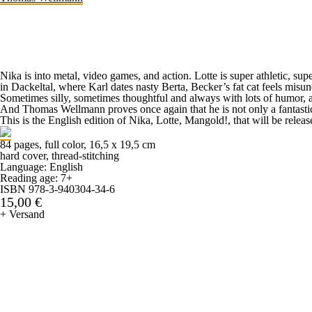
Nika is into metal, video games, and action. Lotte is super athletic, su
in Dackeltal, where Karl dates nasty Berta, Becker’s fat cat feels misun
Sometimes silly, sometimes thoughtful and always with lots of humor, 
And Thomas Wellmann proves once again that he is not only a fantastic c
This is the English edition of Nika, Lotte, Mangold!, that will be rele
84 pages, full color, 16,5 x 19,5 cm
hard cover, thread-stitching
Language: English
Reading age: 7+
ISBN 978-3-940304-34-6
15,00 €
+ Versand