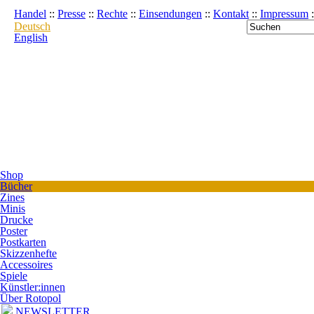
Handel
::
Presse
::
Rechte
::
Einsendungen
::
Kontakt
::
Impressum
:
Deutsch
English
Shop
Bücher
Zines
Minis
Drucke
Poster
Postkarten
Skizzenhefte
Accessoires
Spiele
Künstler:innen
Über Rotopol
NEWSLETTER