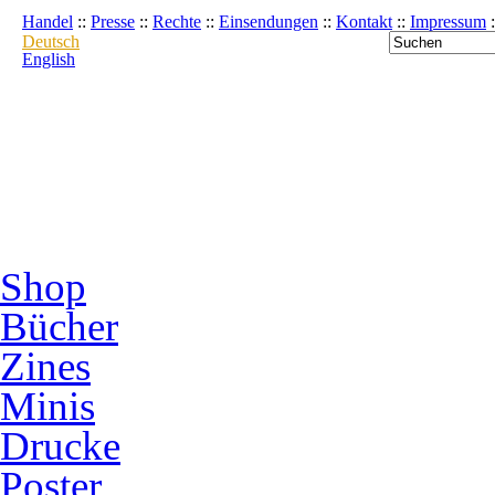
Handel
::
Presse
::
Rechte
::
Einsendungen
::
Kontakt
::
Impressum
:
Deutsch
English
Shop
Bücher
Zines
Minis
Drucke
Poster