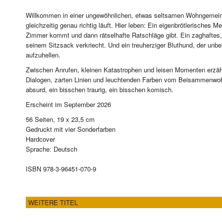
Willkommen in einer ungewöhnlichen, etwas seltsamen Wohngemeinsc
gleichzeitig genau richtig läuft. Hier leben: Ein eigenbrötlerisches
Zimmer kommt und dann rätselhafte Ratschläge gibt. Ein zaghaftes, t
seinem Sitzsack verkriecht. Und ein treuherziger Bluthund, der unbei
aufzuhellen.
Zwischen Anrufen, kleinen Katastrophen und leisen Momenten erzäh
Dialogen, zarten Linien und leuchtenden Farben vom Beisammenwohne
absurd, ein bisschen traurig, ein bisschen komisch.
Erscheint im September 2026
56 Seiten, 19 x 23,5 cm
Gedruckt mit vier Sonderfarben
Hardcover
Sprache: Deutsch
ISBN 978-3-96451-070-9
WEITERE TITEL