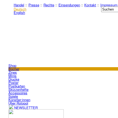
Handel
::
Presse
::
Rechte
::
Einsendungen
::
Kontakt
::
Impressum
Deutsch
English
Shop
Bücher
Zines
Minis
Drucke
Poster
Postkarten
Skizzenhefte
Accessoires
Spiele
Künstler:innen
Über Rotopol
NEWSLETTER