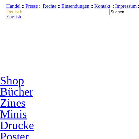
Handel
::
Presse
::
Rechte
::
Einsendungen
::
Kontakt
::
Impressum
:
Deutsch
English
Shop
Bücher
Zines
Minis
Drucke
Poster