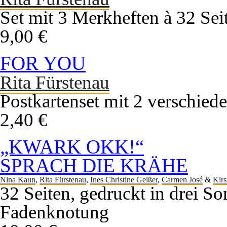
Set mit 3 Merkheften à 32 Sei
9,00 €
FOR YOU
Rita Fürstenau
Postkartenset mit 2 verschied
2,40 €
„KWARK OKK!“
SPRACH DIE KRÄHE
Nina Kaun
,
Rita Fürstenau
,
Ines Christine Geißer
,
Carmen José
&
Kirs
32 Seiten, gedruckt in drei S
Fadenknotung