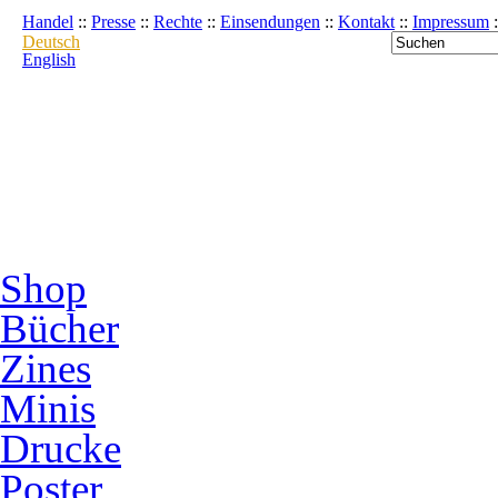
Handel
::
Presse
::
Rechte
::
Einsendungen
::
Kontakt
::
Impressum
:
Deutsch
English
Shop
Bücher
Zines
Minis
Drucke
Poster