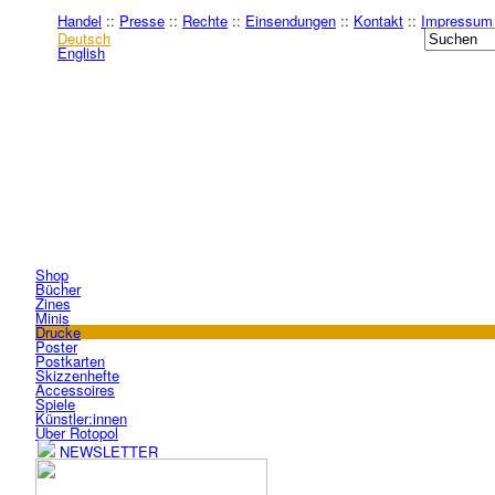
Handel
::
Presse
::
Rechte
::
Einsendungen
::
Kontakt
::
Impressum
Deutsch
English
Shop
Bücher
Zines
Minis
Drucke
Poster
Postkarten
Skizzenhefte
Accessoires
Spiele
Künstler:innen
Über Rotopol
NEWSLETTER