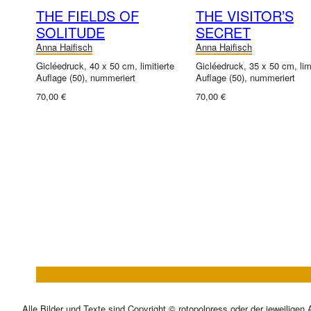
THE FIELDS OF
THE VISITOR’S
SOLITUDE
SECRET
Anna Haifisch
Anna Haifisch
Gicléedruck, 40 x 50 cm, limitierte
Gicléedruck, 35 x 50 cm, limi
Auflage (50), nummeriert
Auflage (50), nummeriert
70,00 €
70,00 €
Alle Bilder und Texte sind Copyright © rotopolpress oder der jeweiligen 