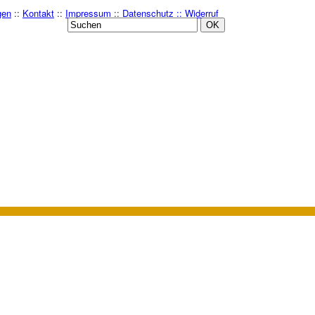
gen
::
Kontakt
::
Impressum
::
Datenschutz ::
Widerruf