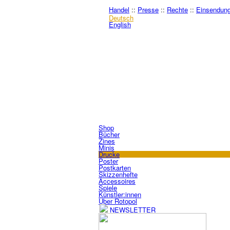
Handel
::
Presse
::
Rechte
::
Einsendun
Deutsch
English
Shop
Bücher
Zines
Minis
Drucke
Poster
Postkarten
Skizzenhefte
Accessoires
Spiele
Künstler:innen
Über Rotopol
NEWSLETTER