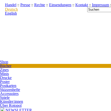
Handel
::
Presse
::
Rechte
::
Einsendungen
::
Kontakt
::
Impressum
:
Deutsch
English
Shop
Bücher
Zines
Minis
Drucke
Poster
Postkarten
Skizzenhefte
Accessoires
Spiele
Künstler:innen
Über Rotopol
NEWSLETTER