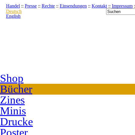
Handel
::
Presse
::
Rechte
::
Einsendungen
::
Kontakt
::
Impressum
:
Deutsch
English
Shop
Bücher
Zines
Minis
Drucke
Poster