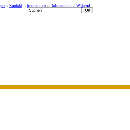
gen
::
Kontakt
::
Impressum
::
Datenschutz ::
Widerruf