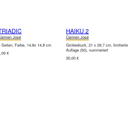
TRIADIC
HAIKU 2
Carmen José
Carmen José
 Seiten, Farbe, 14,8x 14,8 cm
Gicléedruck, 21 x 29,7 cm, limitierte
Auflage (50), nummeriert
,00 €
35,00 €