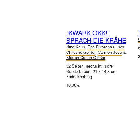
„KWARK OKK!“
SPRACH DIE KRÄHE
Nina Kaun
,
Rita Fürstenau
,
Ines
6
Christine Geißer
,
Carmen José
&
3
Kirsten Carina Geißer
32 Seiten, gedruckt in drei
Sonderfarben, 21 x 14,8 cm,
Fadenknotung
10,00 €