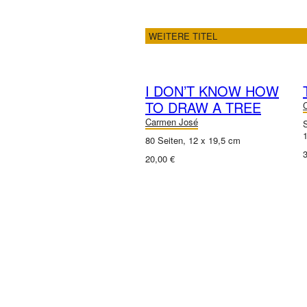
WEITERE TITEL
I DON’T KNOW HOW
TO DRAW A TREE
Carmen José
80 Seiten, 12 x 19,5 cm
3
20,00 €