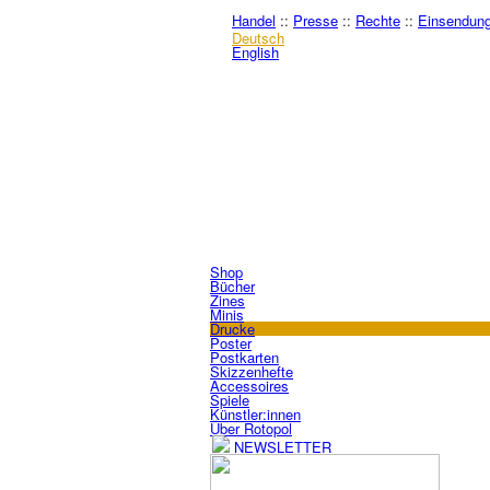
Handel
::
Presse
::
Rechte
::
Einsendun
Deutsch
English
Shop
Bücher
Zines
Minis
Drucke
Poster
Postkarten
Skizzenhefte
Accessoires
Spiele
Künstler:innen
Über Rotopol
NEWSLETTER