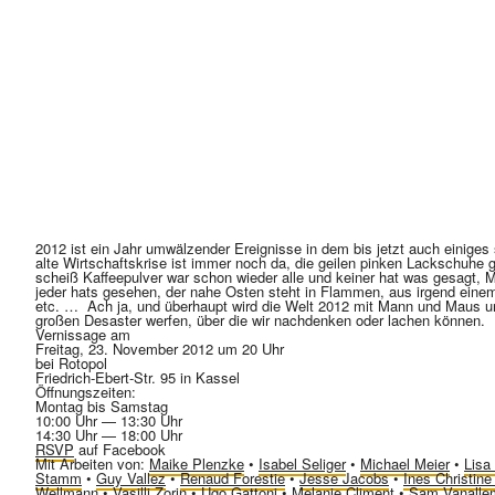
2012 ist ein Jahr umwälzender Ereignisse in dem bis jetzt auch einige
alte Wirtschaftskrise ist immer noch da, die geilen pinken Lackschuhe g
scheiß Kaffeepulver war schon wieder alle und keiner hat was gesagt, 
jeder hats gesehen, der nahe Osten steht in Flammen, aus irgend eine
etc. … Ach ja, und überhaupt wird die Welt 2012 mit Mann und Maus un
großen Desaster werfen, über die wir nachdenken oder lachen können.
Vernissage am
Freitag, 23. November 2012
um
20 Uhr
bei Rotopol
Friedrich-Ebert-Str. 95 in Kassel
Öffnungszeiten:
Montag bis Samstag
10:00 Uhr — 13:30 Uhr
14:30 Uhr — 18:00 Uhr
RSVP
auf Facebook
Mit Arbeiten von:
Maike Plenzke
•
Isabel Seliger
•
Michael Meier
•
Lisa
Stamm
•
Guy Vallez
•
Renaud Forestie
•
Jesse Jacobs
•
Ines Christine
Wellmann
•
Vasilli Zorin
•
Ugo Gattoni
•
Melanie Climent
•
Sam Vanalle