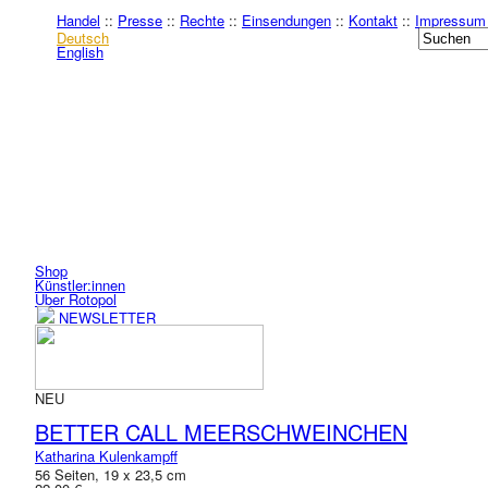
Handel
::
Presse
::
Rechte
::
Einsendungen
::
Kontakt
::
Impressum
Deutsch
English
Shop
Künstler:innen
Über Rotopol
NEWSLETTER
NEU
BETTER CALL MEERSCHWEINCHEN
Katharina Kulenkampff
56 Seiten, 19 x 23,5 cm