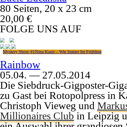
80 Seiten, 20 x 23 cm
20,00 €
FOLGE UNS AUF
Mystery Show #1
Nina Kaun – Wie Immer Im Frühling
Rainbow
05.04. — 27.05.2014
Die Siebdruck-Gigposter-Gig
zu Gast bei Rotopolpress in K
Christoph Vieweg und
Markus
Millionaires Club
in Leipzig 
ein Auswahl ihrer grandiosen 