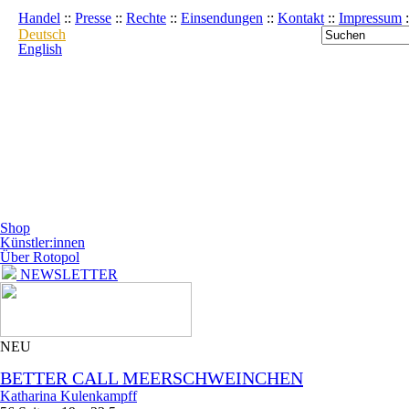
Handel
::
Presse
::
Rechte
::
Einsendungen
::
Kontakt
::
Impressum
:
Deutsch
English
Shop
Künstler:innen
Über Rotopol
NEWSLETTER
NEU
BETTER CALL MEERSCHWEINCHEN
Katharina Kulenkampff