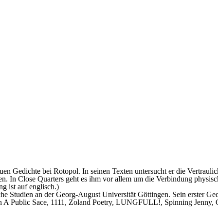
euen Gedichte bei Rotopol. In seinen Texten untersucht er die Vertr
 In Close Quarters geht es ihm vor allem um die Verbindung physisc
 ist auf englisch.)
sche Studien an der Georg-August Universität Göttingen. Sein erster G
in A Public Sace, 1111, Zoland Poetry, LUNGFULL!, Spinning Jenny, C