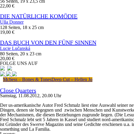
56 Seiten, 19 x 23,5 cm
22,00 €
DIE NATÜRLICHE KOMÖDIE
Ulla Donner
128 Seiten, 18 x 25 cm
19,00 €
DAS BUCH VON DEN FÜNF SINNEN
Lucie Lučanská
80 Seiten, 20 x 23 cm
20,00 €
FOLGE UNS AUF
Mcbess – Bones & Tones
Deep Cut – Hellen Jo
Close Quarters
Samstag, 11.08.2012, 20.00 Uhr
Der us-amerikanische Autor
Fred Schmalz
liest eine Auswahl seiner n
Dingen, denen sie begegnen und zwischen Menschen und Kunstwerken.
der Mechanismen, die diesen Beziehungen zugrunde liegen. (Die Lesung
Fred Schmalz lebt seit 5 Jahren in Kassel und studiert nord-amerikani
ist Gründer des Swerve Magazins und seine Gedichte erschienen u.a. 
something und La Familia.
Lesung: